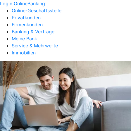
Login OnlineBanking
Online-Geschäftsstelle
Privatkunden
Firmenkunden
Banking & Verträge
Meine Bank
Service & Mehrwerte
Immobilien