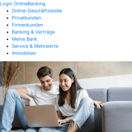
Login OnlineBanking
Online-Geschäftsstelle
Privatkunden
Firmenkunden
Banking & Verträge
Meine Bank
Service & Mehrwerte
Immobilien