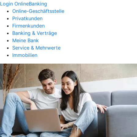
Login OnlineBanking
Online-Geschäftsstelle
Privatkunden
Firmenkunden
Banking & Verträge
Meine Bank
Service & Mehrwerte
Immobilien